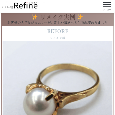
【実例146】18金パールリングにロジウムメッキ
加工でシルバー色に
メニュー
リメイク実例
お客様の大切なジュエリーが、新しい輝きへと生まれ変わりました
BEFORE
リメイク前