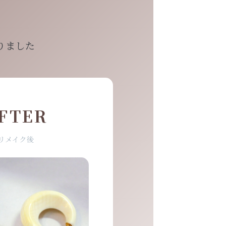
りました
FTER
リメイク後