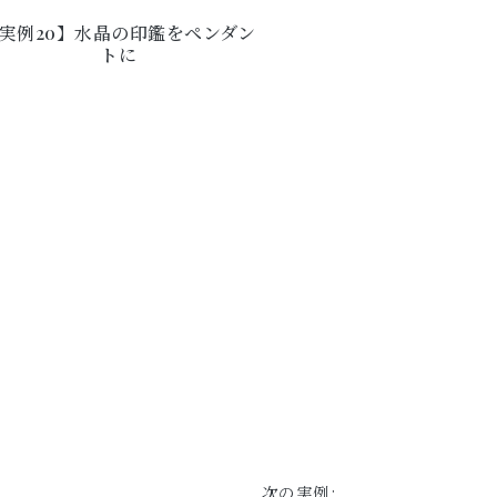
実例20】水晶の印鑑をペンダン
トに
次の実例: