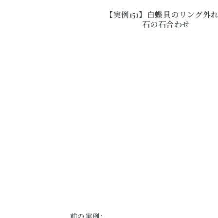
【実例151】白蝶貝のリング外
石の石合わせ
前の実例: