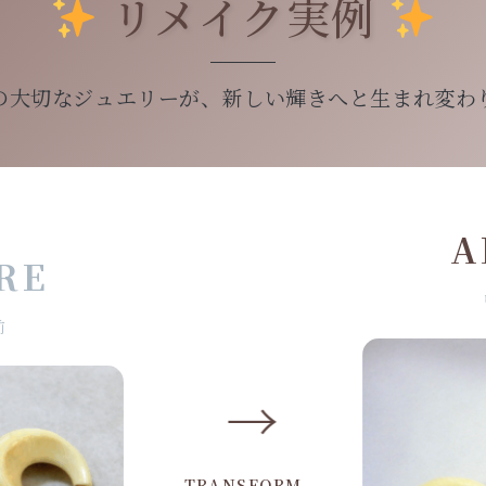
リメイク実例
の大切なジュエリーが、新しい輝きへと生まれ変わ
A
RE
前
→
TRANSFORM