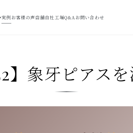
実例
お客様の声
店舗
自社工場
Q&A
お問い合わせ
▼
42】象牙ピアス