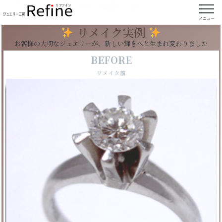
【実例369】昔の婚約指輪に誕生石ルビーをセッ
ト
メニュー
リメイク実例
お客様の大切なジュエリーが、新しい輝きへと生まれ変わりました
BEFORE
リメイク前