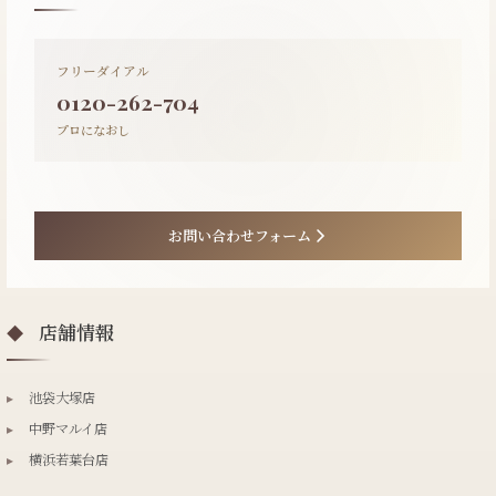
フリーダイアル
0120-262-704
プロになおし
お問い合わせフォーム
店舗情報
◆
▸
池袋大塚店
▸
中野マルイ店
▸
横浜若葉台店