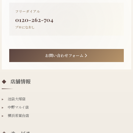
フリーダイアル
0120-262-704
プロになおし
お問い合わせフォーム
店舗情報
◆
▸
池袋大塚店
▸
中野マルイ店
▸
横浜若葉台店