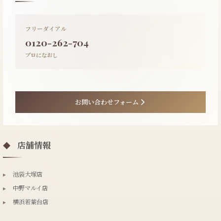
フリーダイアル
0120-262-704
プロになおし
お問い合わせフォーム
店舗情報
◆
▸
池袋大塚店
▸
中野マルイ店
▸
横浜若葉台店