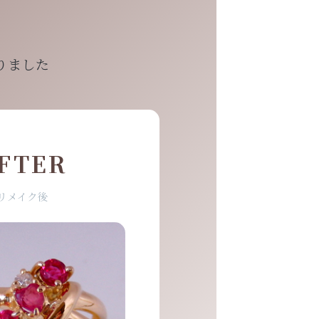
りました
FTER
リメイク後