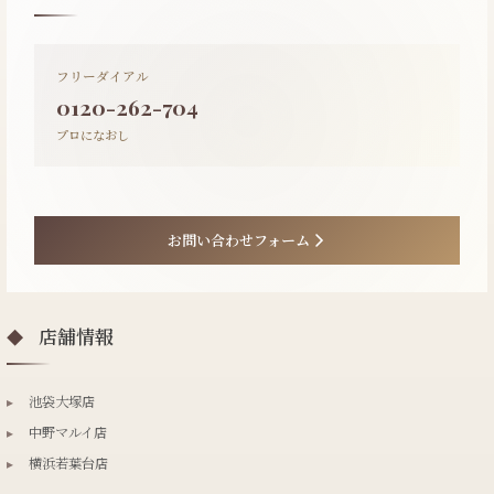
フリーダイアル
0120-262-704
プロになおし
お問い合わせフォーム
店舗情報
◆
▸
池袋大塚店
▸
中野マルイ店
▸
横浜若葉台店