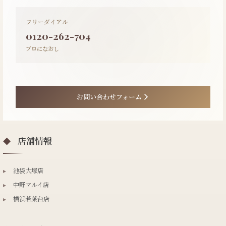
フリーダイアル
0120-262-704
プロになおし
お問い合わせフォーム
店舗情報
◆
▸
池袋大塚店
▸
中野マルイ店
▸
横浜若葉台店