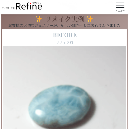
【実例66】ラリマーの原石からブローチ兼ペン
ダントを制作
メニュー
リメイク実例
お客様の大切なジュエリーが、新しい輝きへと生まれ変わりました
BEFORE
リメイク前