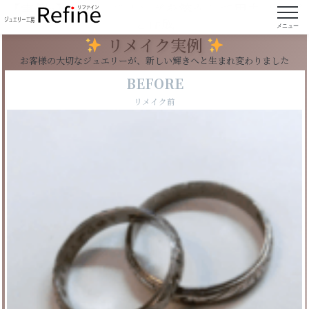
【実例9】マリッジリングを溶かして甲丸リング
を作成
メニュー
リメイク実例
お客様の大切なジュエリーが、新しい輝きへと生まれ変わりました
BEFORE
リメイク前