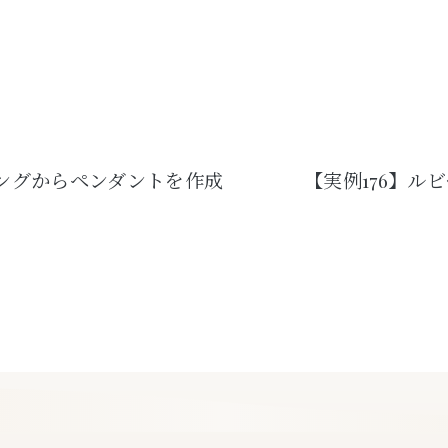
リングからペンダントを作成
【実例176】ル