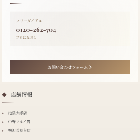
フリーダイアル
0120-262-704
プロになおし
お問い合わせフォーム
店舗情報
◆
▸
池袋大塚店
▸
中野マルイ店
▸
横浜若葉台店