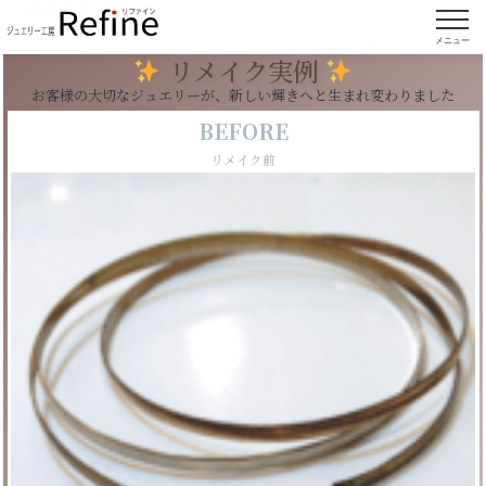
【実例74】ホワイトゴールド・イエローゴール
ド・ピンクゴールドのブレスレットをキレイに
メニュー
リメイク実例
お客様の大切なジュエリーが、新しい輝きへと生まれ変わりました
BEFORE
リメイク前