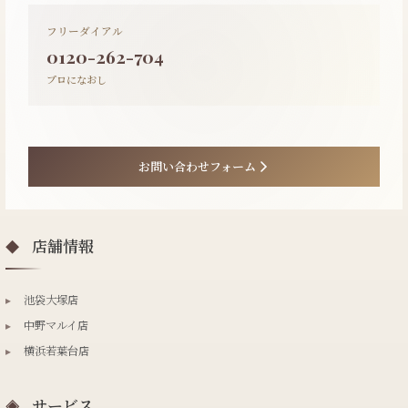
フリーダイアル
0120-262-704
プロになおし
お問い合わせフォーム
店舗情報
◆
▸
池袋大塚店
▸
中野マルイ店
▸
横浜若葉台店
サービス
◈