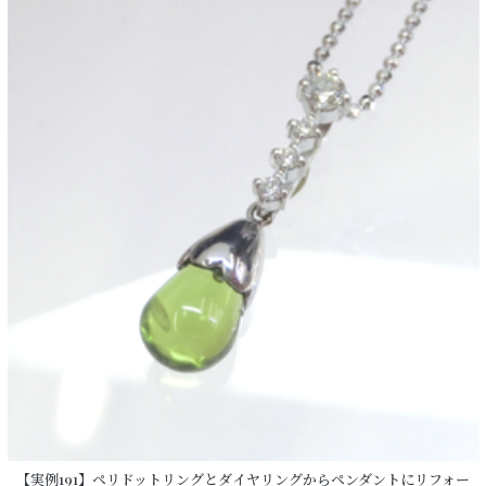
【実例191】ペリドットリングとダイヤリングからペンダントにリフォー