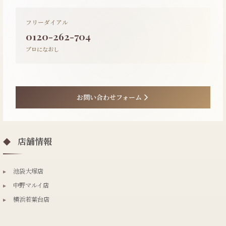
フリーダイアル
0120-262-704
プロになおし
お問い合わせフォーム
店舗情報
◆
▸
池袋大塚店
▸
中野マルイ店
▸
横浜若葉台店