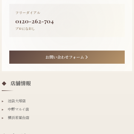
フリーダイアル
0120-262-704
プロになおし
お問い合わせフォーム
店舗情報
◆
▸
池袋大塚店
▸
中野マルイ店
▸
横浜若葉台店