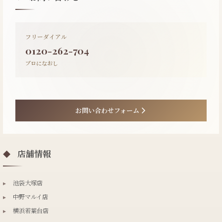
フリーダイアル
0120-262-704
プロになおし
お問い合わせフォーム
店舗情報
◆
▸
池袋大塚店
▸
中野マルイ店
▸
横浜若葉台店