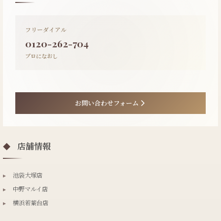
フリーダイアル
0120-262-704
プロになおし
お問い合わせフォーム
店舗情報
◆
▸
池袋大塚店
▸
中野マルイ店
▸
横浜若葉台店