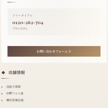
フリーダイアル
0120-262-704
プロになおし
お問い合わせフォーム
店舗情報
◆
▸
池袋大塚店
▸
中野マルイ店
▸
横浜若葉台店