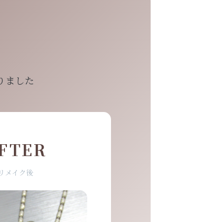
りました
FTER
リメイク後