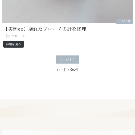
リメイク前
【実例90】壊れたブローチの針を修理
前: ブローチ
詳細を見る
ページ 1 / 1
1〜5件 / 全5件