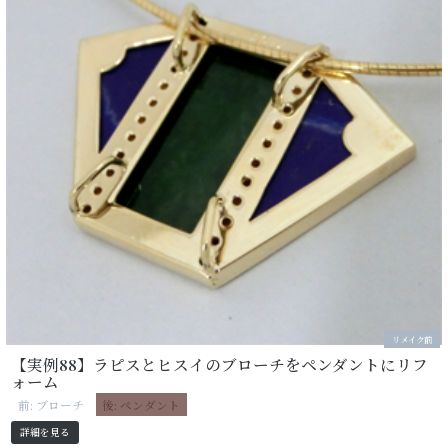
リメイク前
【実例88】ラピスとヒスイのブローチをペンダントにリフ
ォーム
前: ブローチ
後: ペンダント
詳細を見る