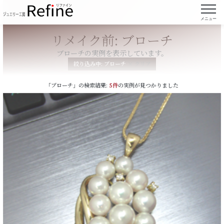
メニュー
リメイク前: ブローチ
ブローチの実例を表示しています。
絞り込み中:
ブローチ
× クリア
「ブローチ」の検索結果:
5件
の実例が見つかりました