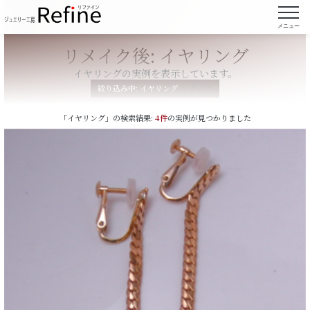
メニュー
リメイク後: イヤリング
イヤリングの実例を表示しています。
絞り込み中:
イヤリング
× クリア
「イヤリング」の検索結果:
4件
の実例が見つかりました