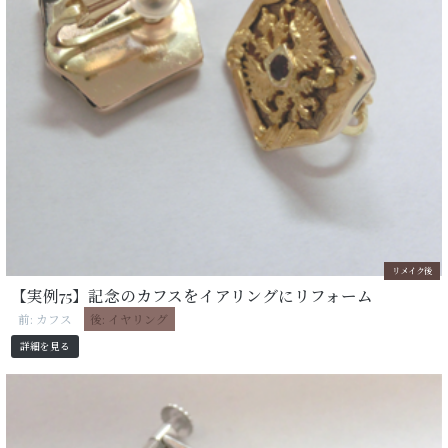
リメイク後
【実例75】記念のカフスをイアリングにリフォーム
前: カフス
後: イヤリング
詳細を見る